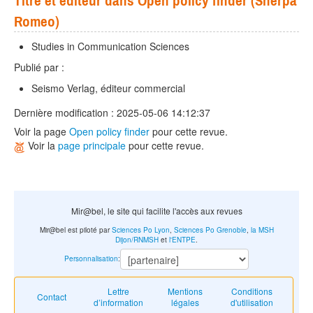
Titre et éditeur dans Open policy finder (Sherpa
Romeo)
Studies in Communication Sciences
Publié par :
Seismo Verlag, éditeur commercial
Dernière modification : 2025-05-06 14:12:37
Voir la page
Open policy finder
pour cette revue.
Voir la
page principale
pour cette revue.
Mir@bel, le site qui facilite l'accès aux revues
Mir@bel est piloté par
Sciences Po Lyon
,
Sciences Po Grenoble
,
la MSH
Dijon/RNMSH
et
l'ENTPE
.
Personnalisation
:
Lettre
Mentions
Conditions
Contact
d’information
légales
d'utilisation