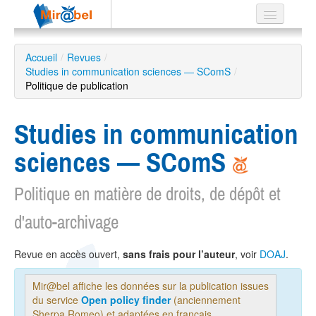
Le réseau
Accueil
/
Revues
/
Studies in communication sciences — SComS
Soutien
/
Politique de publication
Listes
Studies in communication
sciences — SComS
Recherche
avancée
Politique en matière de droits, de dépôt et
EN
d'auto-archivage
ES
?
Revue en accès ouvert,
sans frais pour l’auteur
, voir
DOAJ
.
Mir@bel affiche les données sur la publication issues
du service
Open policy finder
(anciennement
Sherpa Romeo) et adaptées en français.