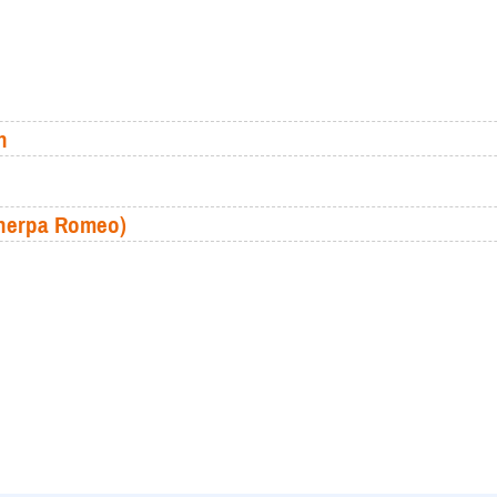
n
(Sherpa Romeo)