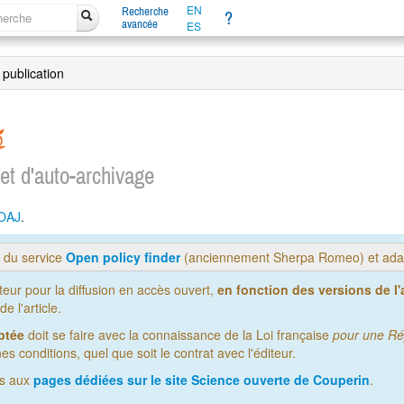
EN
Recherche
?
avancée
ES
 publication
 et d'auto-archivage
OAJ
.
s du service
Open policy finder
(anciennement Sherpa Romeo) et adap
iteur pour la diffusion en accès ouvert,
en fonction des versions de l'a
 l'article.
ptée
doit se faire avec la connaissance de la Loi française
pour une Ré
es conditions, quel que soit le contrat avec l'éditeur.
us aux
pages dédiées sur le site Science ouverte de Couperin
.