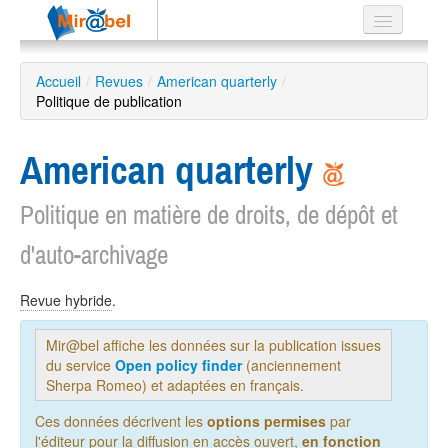
Le réseau
Accueil
/
Revues
/
American quarterly
/
Politique de publication
Soutien
Listes
American quarterly
Politique en matière de droits, de dépôt et
d'auto-archivage
Recherche
avancée
EN
Revue hybride
.
ES
Mir@bel affiche les données sur la publication issues
?
du service
Open policy finder
(anciennement
Sherpa Romeo) et adaptées en français.
Ces données décrivent les
options permises
par
l'éditeur pour la diffusion en accès ouvert,
en fonction