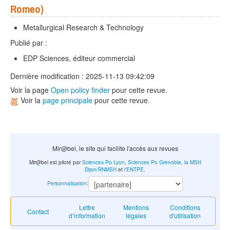
Romeo)
Metallurgical Research & Technology
Publié par :
EDP Sciences, éditeur commercial
Dernière modification : 2025-11-13 09:42:09
Voir la page
Open policy finder
pour cette revue.
Voir la
page principale
pour cette revue.
Mir@bel, le site qui facilite l'accès aux revues
Mir@bel est piloté par
Sciences Po Lyon
,
Sciences Po Grenoble
,
la MSH
Dijon/RNMSH
et
l'ENTPE
.
Personnalisation
:
Lettre
Mentions
Conditions
Contact
d’information
légales
d'utilisation