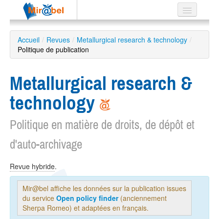
Le réseau
Accueil
/
Revues
/
Metallurgical research & technology
/
Politique de publication
Soutien
Listes
Metallurgical research &
technology
Politique en matière de droits, de dépôt et
Recherche
avancée
d'auto-archivage
EN
ES
Revue hybride
.
?
Mir@bel affiche les données sur la publication issues
du service
Open policy finder
(anciennement
Sherpa Romeo) et adaptées en français.