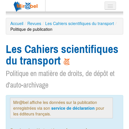
Le réseau
Accueil
/
Revues
/
Les Cahiers scientifiques du transport
/
Politique de publication
Soutien
Listes
Les Cahiers scientifiques
du transport
Politique en matière de droits, de dépôt et
Recherche
avancée
d'auto-archivage
EN
ES
?
Mir@bel affiche les données sur la publication
enregistrées via son
service de déclaration
pour
les éditeurs français.