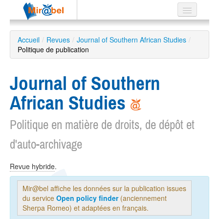
Le réseau
Accueil
/
Revues
/
Journal of Southern African Studies
/
Politique de publication
Soutien
Listes
Journal of Southern
African Studies
Politique en matière de droits, de dépôt et
Recherche
avancée
d'auto-archivage
EN
ES
Revue hybride
.
?
Mir@bel affiche les données sur la publication issues
du service
Open policy finder
(anciennement
Sherpa Romeo) et adaptées en français.