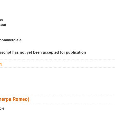
ue
teur
 commerciale
script has not yet been accepted for publication
n
(Sherpa Romeo)
pie