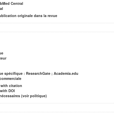
ubMed Central
al
ublication originale dans la revue
ue
teur
e spécifique : ResearchGate ; Academia.edu
 commerciale
with citation
 with DOI
cessaires (voir politique)