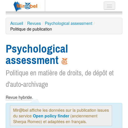
Le réseau
Accueil
/
Revues
/
Psychological assessment
/
Politique de publication
Soutien
Listes
Psychological
assessment
Politique en matière de droits, de dépôt et
Recherche
avancée
d'auto-archivage
EN
ES
Revue hybride
.
?
Mir@bel affiche les données sur la publication issues
du service
Open policy finder
(anciennement
Sherpa Romeo) et adaptées en français.