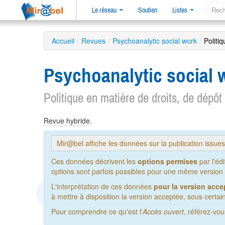
Le réseau
Soutien
Listes
Accueil
/
Revues
/
Psychoanalytic social work
/
Politi
Psychoanalytic social
Politique en matière de droits, de dépôt
Revue hybride
.
Mir@bel affiche les données sur la publication issue
Ces données décrivent les
options permises
par l'éd
options sont parfois possibles pour une même version de
L'interprétation de ces données
pour la version acce
à mettre à disposition la version acceptée, sous certain
Pour comprendre ce qu'est l'
Accès ouvert
, référez-vo