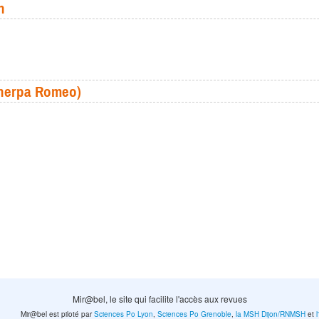
n
(Sherpa Romeo)
Mir@bel, le site qui facilite l'accès aux revues
Mir@bel est piloté par
Sciences Po Lyon
,
Sciences Po Grenoble
,
la MSH Dijon/RNMSH
et