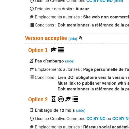
Licence Creative Commons
CC BY-NC-ND
(aide)
Détenteur des droits :
Auteur
Emplacements autorisés :
Site web non commerci
Conditions :
Doit mentionner la référence de la p
Version acceptée
(aide)
Option 1
Pas d'embargo
(aide)
Emplacements autorisés :
Page personnelle de l'
Conditions :
Lien DOI obligatoire vers la version 
Must link to publisher version with 
Doit mentionner la référence de la p
Option 2
Embargo de 12 mois
(aide)
Licence Creative Commons
CC BY-NC
ou
CC BY-N
Emplacements autorisés :
Réseau social académ