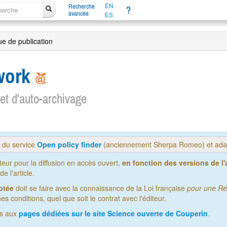
EN
Recherche
?
avancée
ES
que de publication
 work
 et d'auto-archivage
s du service
Open policy finder
(anciennement Sherpa Romeo) et adap
iteur pour la diffusion en accès ouvert,
en fonction des versions de l'a
 l'article.
ptée
doit se faire avec la connaissance de la Loi française
pour une Ré
es conditions, quel que soit le contrat avec l'éditeur.
us aux
pages dédiées sur le site Science ouverte de Couperin
.