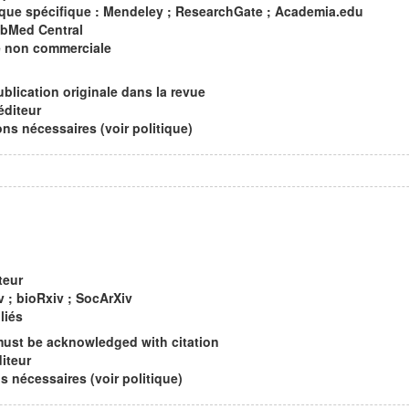
que spécifique : Mendeley ; ResearchGate ; Academia.edu
ubMed Central
le non commerciale
ublication originale dans la revue
éditeur
s nécessaires (voir politique)
teur
v ; bioRxiv ; SocArXiv
liés
must be acknowledged with citation
diteur
nécessaires (voir politique)