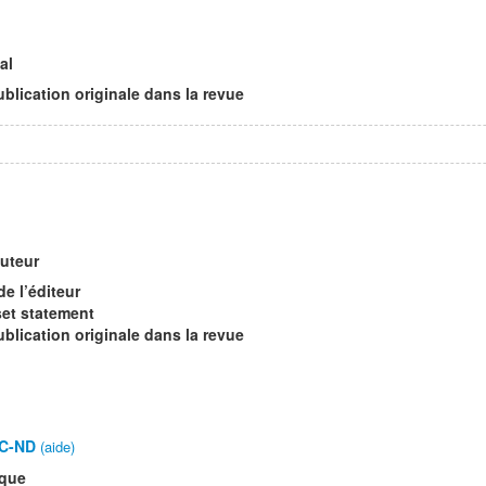
al
ublication originale dans la revue
auteur
de l’éditeur
set statement
ublication originale dans la revue
C-ND
(aide)
ique