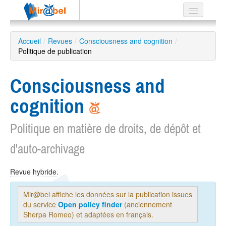
Le réseau
Accueil
/
Revues
/
Consciousness and cognition
/
Politique de publication
Soutien
Listes
Consciousness and
cognition
Politique en matière de droits, de dépôt et
Recherche
avancée
d'auto-archivage
EN
ES
Revue hybride
.
?
Mir@bel affiche les données sur la publication issues
du service
Open policy finder
(anciennement
Sherpa Romeo) et adaptées en français.