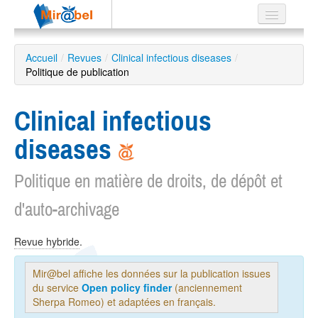
Le réseau
Accueil
/
Revues
/
Clinical infectious diseases
/
Politique de publication
Soutien
Listes
Clinical infectious
diseases
Politique en matière de droits, de dépôt et
Recherche
avancée
d'auto-archivage
EN
ES
Revue hybride
.
?
Mir@bel affiche les données sur la publication issues
du service
Open policy finder
(anciennement
Sherpa Romeo) et adaptées en français.