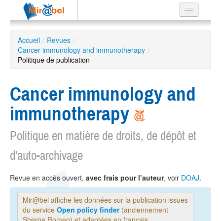
Le réseau
Accueil
/
Revues
/
Cancer immunology and immunotherapy
Soutien
/
Politique de publication
Listes
Cancer immunology and
immunotherapy
Recherche
avancée
Politique en matière de droits, de dépôt et
EN
d'auto-archivage
ES
?
Revue en accès ouvert,
avec frais pour l’auteur
, voir
DOAJ
.
Mir@bel affiche les données sur la publication issues
du service
Open policy finder
(anciennement
Sherpa Romeo) et adaptées en français.