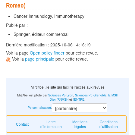
Romeo)
Cancer Immunology, Immunotherapy
Publié par :
Springer, éditeur commercial
Dernière modification : 2025-10-06 14:16:19
Voir la page
Open policy finder
pour cette revue.
Voir la
page principale
pour cette revue.
Mir@bel, le site qui facilite l'accès aux revues
Mir@bel est piloté par
Sciences Po Lyon
,
Sciences Po Grenoble
,
la MSH
Dijon/RNMSH
et
l'ENTPE
.
Personnalisation
:
Lettre
Mentions
Conditions
Contact
d’information
légales
d'utilisation