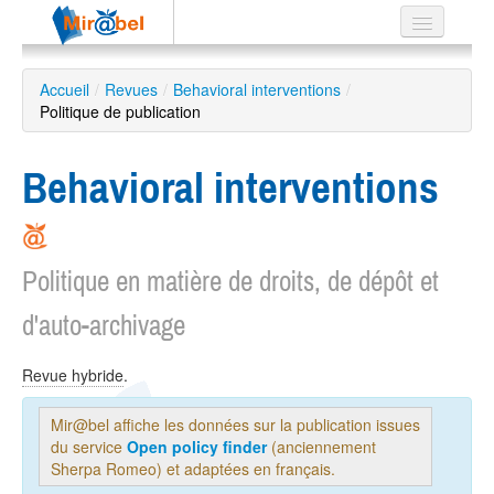
Le réseau
Accueil
/
Revues
/
Behavioral interventions
/
Politique de publication
Soutien
Listes
Behavioral interventions
Politique en matière de droits, de dépôt et
Recherche
avancée
d'auto-archivage
EN
ES
Revue hybride
.
?
Mir@bel affiche les données sur la publication issues
du service
Open policy finder
(anciennement
Sherpa Romeo) et adaptées en français.