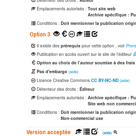
Détenteur des droits :
Auteur
Emplacements autorisés :
Tout site web
Archive spécifique : P
Conditions :
Doit mentionner la publication origi
Option 3
Il existe des
prérequis
pour cette option , voir
Prere
Publication en accès ouvert sur le site de l'éditeur
Option au choix de l’auteur soumise à des frais
Pas d'embargo
(aide)
Licence Creative Commons
CC BY-NC-ND
(aide)
Détenteur des droits :
Éditeur
Emplacements autorisés :
Archive spécifique : P
Site web non commerci
Conditions :
Doit mentionner la publication origi
Non-commercial use
Version acceptée
(aide)