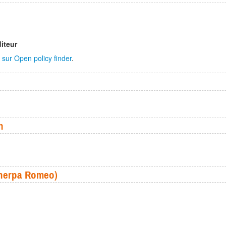
diteur
sur Open policy finder
.
n
(Sherpa Romeo)