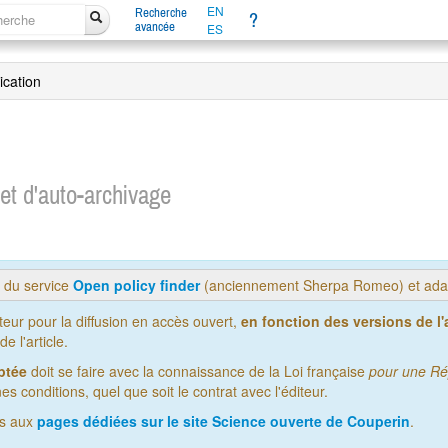
EN
Recherche
?
avancée
ES
ication
 et d'auto-archivage
s du service
Open policy finder
(anciennement Sherpa Romeo) et adap
iteur pour la diffusion en accès ouvert,
en fonction des versions de l'a
 l'article.
ptée
doit se faire avec la connaissance de la Loi française
pour une Ré
es conditions, quel que soit le contrat avec l'éditeur.
us aux
pages dédiées sur le site Science ouverte de Couperin
.