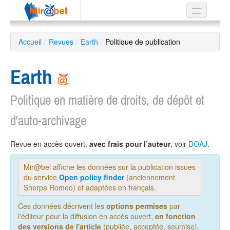
Le réseau
Accueil
/
Revues
/
Earth
/
Politique de publication
Soutien
Earth
Listes
Politique en matière de droits, de dépôt et
d'auto-archivage
Recherche
avancée
Revue en accès ouvert,
avec frais pour l’auteur
, voir
DOAJ
.
EN
ES
Mir@bel affiche les données sur la publication issues
du service
Open policy finder
(anciennement
?
Sherpa Romeo) et adaptées en français.
Ces données décrivent les
options permises
par
l'éditeur pour la diffusion en accès ouvert,
en fonction
des versions de l'article
(publiée, acceptée, soumise).