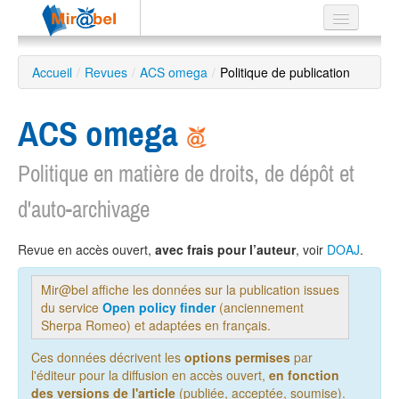
Le réseau
Accueil
/
Revues
/
ACS omega
/
Politique de publication
Soutien
ACS omega
Listes
Politique en matière de droits, de dépôt et
d'auto-archivage
Recherche
avancée
Revue en accès ouvert,
avec frais pour l’auteur
, voir
DOAJ
.
EN
ES
Mir@bel affiche les données sur la publication issues
du service
Open policy finder
(anciennement
?
Sherpa Romeo) et adaptées en français.
Ces données décrivent les
options permises
par
l'éditeur pour la diffusion en accès ouvert,
en fonction
des versions de l'article
(publiée, acceptée, soumise).