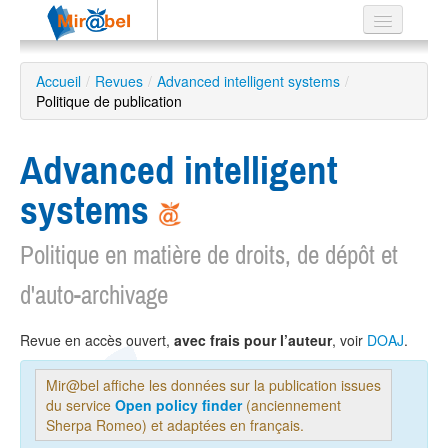
Le réseau
Accueil
/
Revues
/
Advanced intelligent systems
/
Politique de publication
Soutien
Listes
Advanced intelligent
systems
Politique en matière de droits, de dépôt et
Recherche
avancée
d'auto-archivage
EN
ES
Revue en accès ouvert,
avec frais pour l’auteur
, voir
DOAJ
.
?
Mir@bel affiche les données sur la publication issues
du service
Open policy finder
(anciennement
Sherpa Romeo) et adaptées en français.