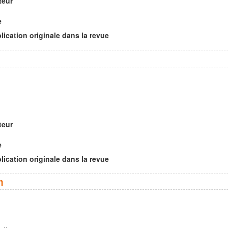
teur
l
e
lication originale dans la revue
teur
l
e
lication originale dans la revue
n