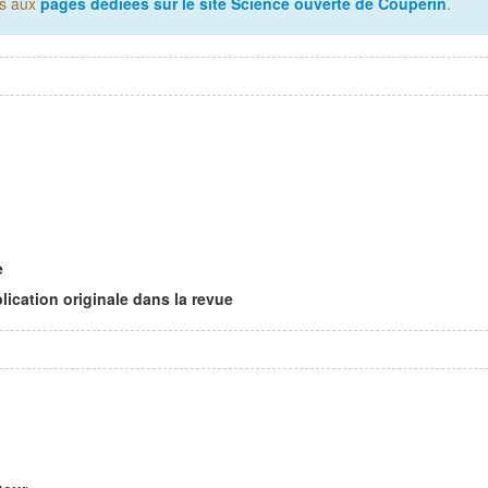
us aux
pages dédiées sur le site Science ouverte de Couperin
.
l
e
lication originale dans la revue