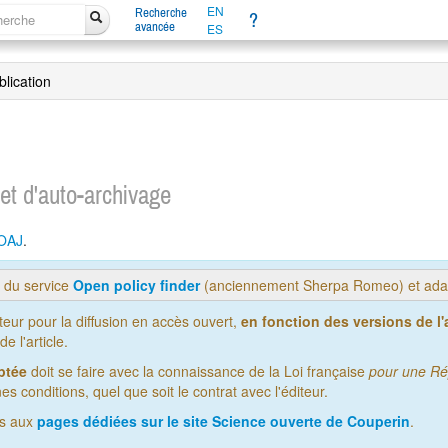
EN
Recherche
?
avancée
ES
blication
 et d'auto-archivage
OAJ
.
s du service
Open policy finder
(anciennement Sherpa Romeo) et adap
iteur pour la diffusion en accès ouvert,
en fonction des versions de l'a
 l'article.
ptée
doit se faire avec la connaissance de la Loi française
pour une Ré
es conditions, quel que soit le contrat avec l'éditeur.
us aux
pages dédiées sur le site Science ouverte de Couperin
.