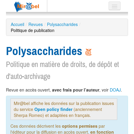
Le réseau
Accueil
/
Revues
/
Polysaccharides
/
Politique de publication
Soutien
Listes
Polysaccharides
Politique en matière de droits, de dépôt et
d'auto-archivage
Recherche
avancée
EN
Revue en accès ouvert,
avec frais pour l’auteur
, voir
DOAJ
.
ES
Mir@bel affiche les données sur la publication issues
?
du service
Open policy finder
(anciennement
Sherpa Romeo) et adaptées en français.
Ces données décrivent les
options permises
par
l'éditeur pour la diffusion en accès ouvert,
en fonction