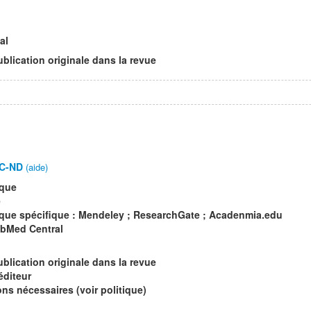
al
ublication originale dans la revue
C-ND
(aide)
ique
e
que spécifique : Mendeley ; ResearchGate ; Acadenmia.edu
ubMed Central
ublication originale dans la revue
éditeur
s nécessaires (voir politique)