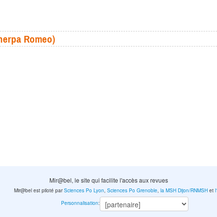
(Sherpa Romeo)
Mir@bel, le site qui facilite l'accès aux revues
Mir@bel est piloté par
Sciences Po Lyon
,
Sciences Po Grenoble
,
la MSH Dijon/RNMSH
et
Personnalisation
: