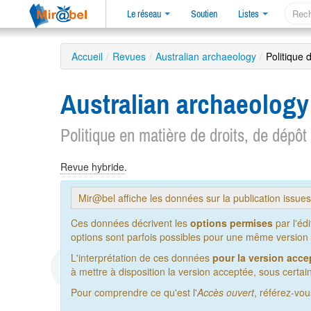
Le réseau
Soutien
Listes
Accueil
/
Revues
/
Australian archaeology
/
Politique 
Australian archaeolog
Politique en matière de droits, de dépôt
Revue hybride
.
Mir@bel affiche les données sur la publication issue
Ces données décrivent les
options permises
par l'éd
options sont parfois possibles pour une même version de
L'interprétation de ces données
pour la version acce
à mettre à disposition la version acceptée, sous certain
Pour comprendre ce qu'est l'
Accès ouvert
, référez-vo