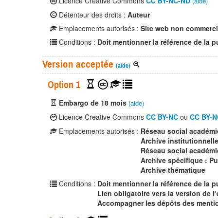
Licence Creative Commons
CC BY-NC-ND
(aide)
Détenteur des droits :
Auteur
Emplacements autorisés :
Site web non commerci
Conditions :
Doit mentionner la référence de la p
Version acceptée
(aide)
Option 1
Embargo de 18 mois
(aide)
Licence Creative Commons
CC BY-NC
ou
CC BY-N
Emplacements autorisés :
Réseau social académ
Archive institutionnell
Réseau social académi
Archive spécifique : P
Archive thématique
Conditions :
Doit mentionner la référence de la p
Lien obligatoire vers la version de l’
Accompagner les dépôts des mention