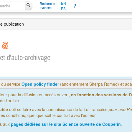
EN
Recherche
?
avancée
ES
de publication
y
 et d'auto-archivage
s du service
Open policy finder
(anciennement Sherpa Romeo) et adap
iteur pour la diffusion en accès ouvert,
en fonction des versions de l'a
 l'article.
ptée
doit se faire avec la connaissance de la Loi française
pour une Ré
es conditions, quel que soit le contrat avec l'éditeur.
us aux
pages dédiées sur le site Science ouverte de Couperin
.