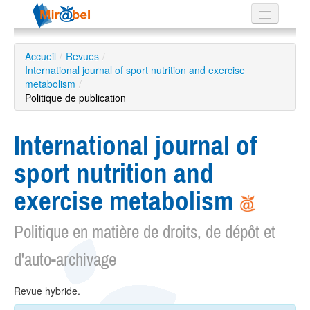
Le réseau
Accueil
/
Revues
/
International journal of sport nutrition and exercise
Soutien
metabolism
/
Politique de publication
Listes
International journal of
sport nutrition and
Recherche
avancée
exercise metabolism
EN
ES
Politique en matière de droits, de dépôt et
?
d'auto-archivage
Revue hybride
.