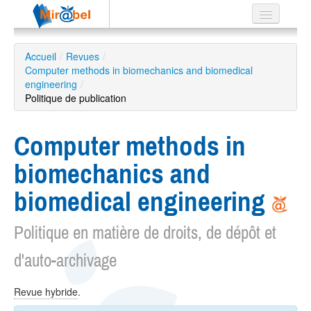
Le réseau
Accueil
/
Revues
/
Computer methods in biomechanics and biomedical
Soutien
engineering
/
Politique de publication
Listes
Computer methods in
biomechanics and
Recherche
avancée
biomedical engineering
EN
ES
Politique en matière de droits, de dépôt et
?
d'auto-archivage
Revue hybride
.