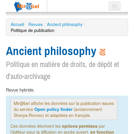
Le réseau
Accueil
/
Revues
/
Ancient philosophy
/
Politique de publication
Soutien
Listes
Ancient philosophy
Politique en matière de droits, de dépôt et
d'auto-archivage
Recherche
avancée
EN
Revue hybride
.
ES
Mir@bel affiche les données sur la publication issues
?
du service
Open policy finder
(anciennement
Sherpa Romeo) et adaptées en français.
Ces données décrivent les
options permises
par
l'éditeur pour la diffusion en accès ouvert,
en fonction