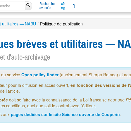
EN
Recherche
?
avancée
ES
t utilitaires — NABU
/
Politique de publication
ues brèves et utilitaires — 
 et d'auto-archivage
s du service
Open policy finder
(anciennement Sherpa Romeo) et adap
iteur pour la diffusion en accès ouvert,
en fonction des versions de l'a
 l'article.
ptée
doit se faire avec la connaissance de la Loi française
pour une Ré
es conditions, quel que soit le contrat avec l'éditeur.
us aux
pages dédiées sur le site Science ouverte de Couperin
.