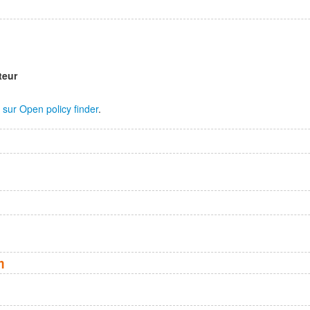
teur
sur Open policy finder
.
n