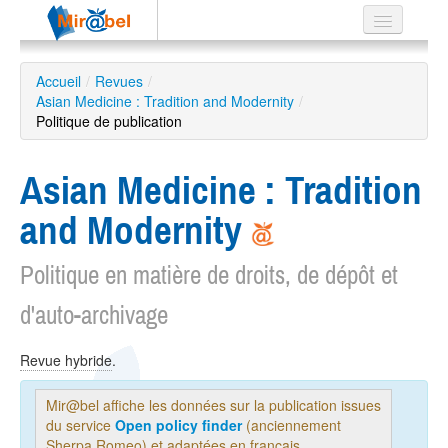
Le réseau
Accueil
/
Revues
/
Asian Medicine : Tradition and Modernity
Soutien
/
Politique de publication
Listes
Asian Medicine : Tradition
and Modernity
Recherche
avancée
Politique en matière de droits, de dépôt et
EN
d'auto-archivage
ES
?
Revue hybride
.
Mir@bel affiche les données sur la publication issues
du service
Open policy finder
(anciennement
Sherpa Romeo) et adaptées en français.