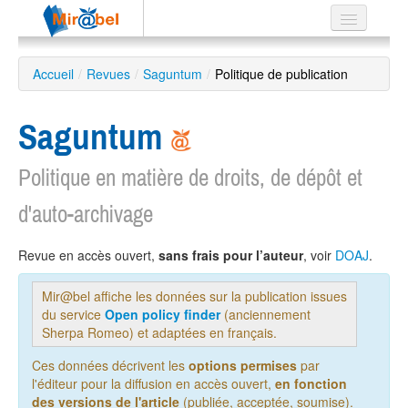
Le réseau
Accueil
/
Revues
/
Saguntum
/
Politique de publication
Soutien
Saguntum
Listes
Politique en matière de droits, de dépôt et
d'auto-archivage
Recherche
avancée
Revue en accès ouvert,
sans frais pour l’auteur
, voir
DOAJ
.
EN
ES
Mir@bel affiche les données sur la publication issues
du service
Open policy finder
(anciennement
?
Sherpa Romeo) et adaptées en français.
Ces données décrivent les
options permises
par
l'éditeur pour la diffusion en accès ouvert,
en fonction
des versions de l'article
(publiée, acceptée, soumise).