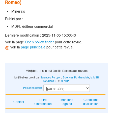
Romeo)
Minerals
Publié par :
MDPI, éditeur commercial
Dernière modification : 2025-11-05 15:03:43
Voir la page
Open policy finder
pour cette revue.
Voir la
page principale
pour cette revue.
Mir@bel, le site qui facilite l'accès aux revues
Mir@bel est piloté par
Sciences Po Lyon
,
Sciences Po Grenoble
,
la MSH
Dijon/RNMSH
et
l'ENTPE
.
Personnalisation
:
Lettre
Mentions
Conditions
Contact
d’information
légales
d'utilisation