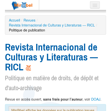
Le réseau
Accueil
/
Revues
/
Revista Internacional de Culturas y Literaturas — RICL
Soutien
/
Politique de publication
Listes
Revista Internacional de
Culturas y Literaturas —
Recherche
RICL
avancée
EN
Politique en matière de droits, de dépôt et
ES
d'auto-archivage
?
Revue en accès ouvert,
sans frais pour l’auteur
, voir
DOAJ
.
Mir@bel affiche les données sur la publication issues