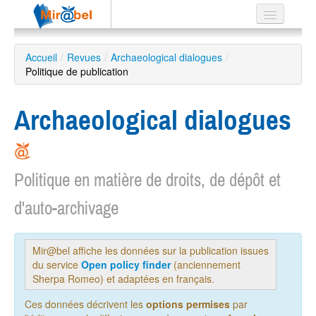
Le réseau
Accueil
/
Revues
/
Archaeological dialogues
/
Politique de publication
Soutien
Listes
Archaeological dialogues
Politique en matière de droits, de dépôt et
Recherche
avancée
d'auto-archivage
EN
ES
?
Mir@bel affiche les données sur la publication issues
du service
Open policy finder
(anciennement
Sherpa Romeo) et adaptées en français.
Ces données décrivent les
options permises
par