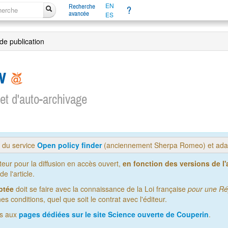
EN
Recherche
?
avancée
ES
 de publication
ew
 et d'auto-archivage
s du service
Open policy finder
(anciennement Sherpa Romeo) et adap
iteur pour la diffusion en accès ouvert,
en fonction des versions de l'a
 l'article.
ptée
doit se faire avec la connaissance de la Loi française
pour une Ré
es conditions, quel que soit le contrat avec l'éditeur.
us aux
pages dédiées sur le site Science ouverte de Couperin
.