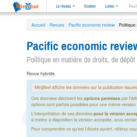
Le réseau
Soutien
Listes
Accueil
/
Revues
/
Pacific economic review
/
Politique
Pacific economic revi
Politique en matière de droits, de dépôt
Revue hybride
.
Mir@bel affiche les données sur la publication issue
Ces données décrivent les
options permises
par l'éd
options sont parfois possibles pour une même version de
L'interprétation de ces données
pour la version acce
à mettre à disposition la version acceptée, sous certain
Pour comprendre ce qu'est l'
Accès ouvert
, référez-vo