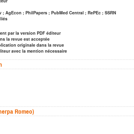
teur
iv ; AgEcon ; PhilPapers ; PubMed Central ; RePEc ; SSRN
liés
ent par la version PDF éditeur
ns la revue est acceptée
lication originale dans la revue
éditeur avec la mention nécessaire
n
(Sherpa Romeo)