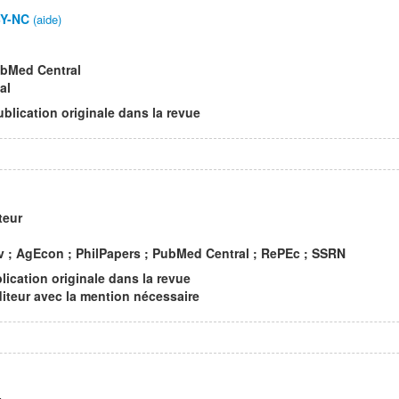
Y-NC
(aide)
ubMed Central
al
ublication originale dans la revue
teur
iv ; AgEcon ; PhilPapers ; PubMed Central ; RePEc ; SSRN
lication originale dans la revue
éditeur avec la mention nécessaire