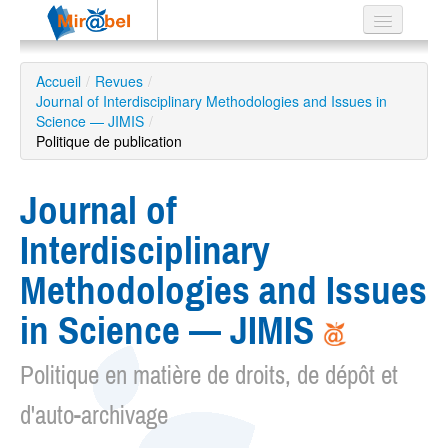
Le réseau
Accueil
/
Revues
/
Journal of Interdisciplinary Methodologies and Issues in
Soutien
Science — JIMIS
/
Politique de publication
Listes
Journal of
Interdisciplinary
Recherche
avancée
Methodologies and Issues
EN
ES
in Science — JIMIS
?
Politique en matière de droits, de dépôt et
d'auto-archivage