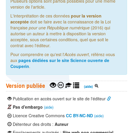
Plusieurs options sont parfois possibles pour une même
version de l'article.
L'interprétation de ces données
pour la version
acceptée
doit se faire avec la connaissance de la Loi
française
pour une République numérique
(2016) qui
autorise un auteur à mettre à disposition la version
acceptée, sous certaines conditions, quel que soit le
contrat avec l'éditeur.
Pour comprendre ce qu'est l'
Accès ouvert
, référez-vous
aux
pages dédiées sur le site Science ouverte de
Couperin
.
Version publiée
(aide)
Publication en accès ouvert sur le site de l'éditeur
Pas d'embargo
(aide)
Licence Creative Commons
CC BY-NC-ND
(aide)
Détenteur des droits :
Auteur
Emplacements autorisés :
Site web non commercial