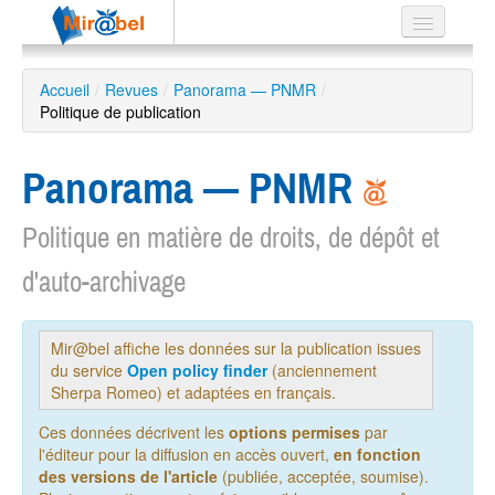
Le réseau
Accueil
/
Revues
/
Panorama — PNMR
/
Politique de publication
Soutien
Listes
Panorama — PNMR
Politique en matière de droits, de dépôt et
d'auto-archivage
Recherche
avancée
EN
Mir@bel affiche les données sur la publication issues
ES
du service
Open policy finder
(anciennement
?
Sherpa Romeo) et adaptées en français.
Ces données décrivent les
options permises
par
l'éditeur pour la diffusion en accès ouvert,
en fonction
des versions de l'article
(publiée, acceptée, soumise).