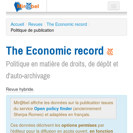
Le réseau
Accueil
/
Revues
/
The Economic record
/
Politique de publication
Soutien
Listes
The Economic record
Politique en matière de droits, de dépôt et
d'auto-archivage
Recherche
avancée
EN
Revue hybride
.
ES
Mir@bel affiche les données sur la publication issues
?
du service
Open policy finder
(anciennement
Sherpa Romeo) et adaptées en français.
Ces données décrivent les
options permises
par
l'éditeur pour la diffusion en accès ouvert,
en fonction