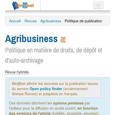
Le réseau
Accueil
/
Revues
/
Agribusiness
/
Politique de publication
Soutien
Agribusiness
Listes
Politique en matière de droits, de dépôt et
d'auto-archivage
Recherche
avancée
Revue hybride
.
EN
ES
Mir@bel affiche les données sur la publication issues
du service
Open policy finder
(anciennement
?
Sherpa Romeo) et adaptées en français.
Ces données décrivent les
options permises
par
l'éditeur pour la diffusion en accès ouvert,
en fonction
des versions de l'article
(publiée, acceptée, soumise).