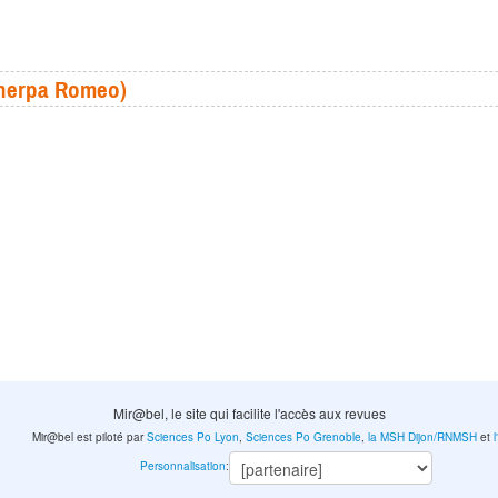
(Sherpa Romeo)
Mir@bel, le site qui facilite l'accès aux revues
Mir@bel est piloté par
Sciences Po Lyon
,
Sciences Po Grenoble
,
la MSH Dijon/RNMSH
et
Personnalisation
: