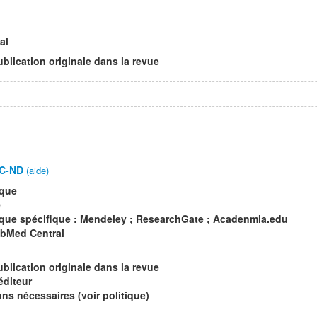
al
ublication originale dans la revue
C-ND
(aide)
ique
e
que spécifique : Mendeley ; ResearchGate ; Acadenmia.edu
ubMed Central
ublication originale dans la revue
éditeur
s nécessaires (voir politique)