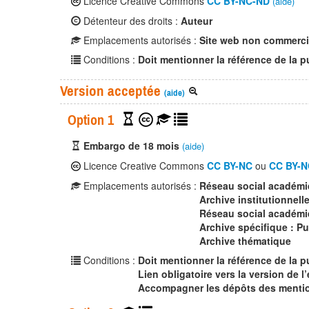
Licence Creative Commons
CC BY-NC-ND
(aide)
Détenteur des droits :
Auteur
Emplacements autorisés :
Site web non commerci
Conditions :
Doit mentionner la référence de la p
Version acceptée
(aide)
Option 1
Embargo de 18 mois
(aide)
Licence Creative Commons
CC BY-NC
ou
CC BY-N
Emplacements autorisés :
Réseau social académ
Archive institutionnell
Réseau social académi
Archive spécifique : P
Archive thématique
Conditions :
Doit mentionner la référence de la p
Lien obligatoire vers la version de l’
Accompagner les dépôts des mention