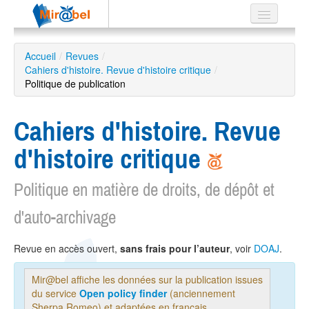
Le réseau
Accueil
/
Revues
/
Cahiers d'histoire. Revue d'histoire critique
Soutien
/
Politique de publication
Listes
Cahiers d'histoire. Revue
d'histoire critique
Recherche
avancée
Politique en matière de droits, de dépôt et
EN
d'auto-archivage
ES
?
Revue en accès ouvert,
sans frais pour l’auteur
, voir
DOAJ
.
Mir@bel affiche les données sur la publication issues
du service
Open policy finder
(anciennement
Sherpa Romeo) et adaptées en français.