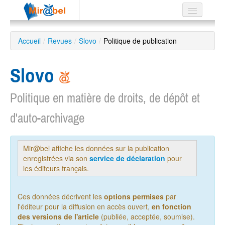
Le réseau
Accueil
/
Revues
/
Slovo
/
Politique de publication
Soutien
Slovo
Listes
Politique en matière de droits, de dépôt et
d'auto-archivage
Recherche
avancée
Mir@bel affiche les données sur la publication
EN
enregistrées via son
service de déclaration
pour
ES
les éditeurs français.
?
Ces données décrivent les
options permises
par
l'éditeur pour la diffusion en accès ouvert,
en fonction
des versions de l'article
(publiée, acceptée, soumise).