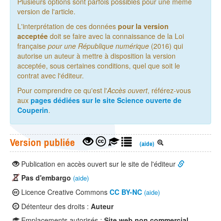
Plusieurs options sont parfois possibles pour une même
version de l'article.
L'interprétation de ces données
pour la version
acceptée
doit se faire avec la connaissance de la Loi
française
pour une République numérique
(2016) qui
autorise un auteur à mettre à disposition la version
acceptée, sous certaines conditions, quel que soit le
contrat avec l'éditeur.
Pour comprendre ce qu'est l'
Accès ouvert
, référez-vous
aux
pages dédiées sur le site Science ouverte de
Couperin
.
Version publiée
(aide)
Publication en accès ouvert sur le site de l'éditeur
Pas d'embargo
(aide)
Licence Creative Commons
CC BY-NC
(aide)
Détenteur des droits :
Auteur
Emplacements autorisés :
Site web non commercial