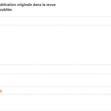
ublication originale dans la revue
 publiée
n