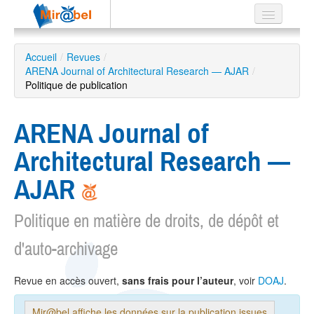
Le réseau
Accueil
/
Revues
/
ARENA Journal of Architectural Research — AJAR
Soutien
/
Politique de publication
Listes
ARENA Journal of
Architectural Research —
Recherche
AJAR
avancée
EN
Politique en matière de droits, de dépôt et
ES
d'auto-archivage
?
Revue en accès ouvert,
sans frais pour l’auteur
, voir
DOAJ
.
Mir@bel affiche les données sur la publication issues