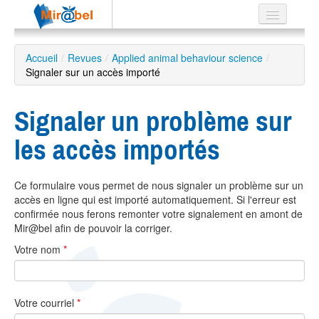
Le réseau
Accueil
/
Revues
/
Applied animal behaviour science
/
Signaler sur un accès importé
Soutien
Listes
Signaler un problème sur
les accès importés
Recherche
Ce formulaire vous permet de nous signaler un problème sur un
avancée
accès en ligne qui est importé automatiquement. Si l'erreur est
EN
confirmée nous ferons remonter votre signalement en amont de
ES
Mir@bel afin de pouvoir la corriger.
Votre nom
*
?
Votre courriel
*