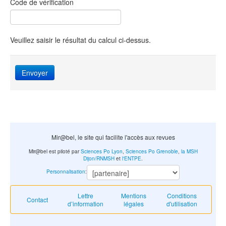
Code de vérification
Veuillez saisir le résultat du calcul ci-dessus.
Envoyer
Mir@bel, le site qui facilite l'accès aux revues
Mir@bel est piloté par
Sciences Po Lyon
,
Sciences Po Grenoble
,
la MSH
Dijon/RNMSH
et
l'ENTPE
.
Personnalisation
:
Lettre
Mentions
Conditions
Contact
d’information
légales
d'utilisation