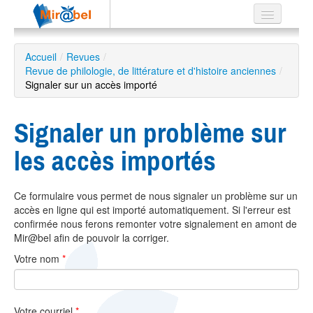
Le réseau
Accueil
/
Revues
/
Revue de philologie, de littérature et d'histoire anciennes
Soutien
/
Signaler sur un accès importé
Listes
Signaler un problème sur
les accès importés
Recherche
avancée
Ce formulaire vous permet de nous signaler un problème sur un
EN
accès en ligne qui est importé automatiquement. Si l'erreur est
ES
confirmée nous ferons remonter votre signalement en amont de
Mir@bel afin de pouvoir la corriger.
?
Votre nom
*
Votre courriel
*