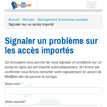
Le réseau
Accueil
/
Revues
/
Management & sciences sociales
/
Signaler sur un accès importé
Soutien
Listes
Signaler un problème sur
les accès importés
Recherche
Ce formulaire vous permet de nous signaler un problème sur un
avancée
accès en ligne qui est importé automatiquement. Si l'erreur est
EN
confirmée nous ferons remonter votre signalement en amont de
ES
Mir@bel afin de pouvoir la corriger.
Votre nom
*
?
Votre courriel
*