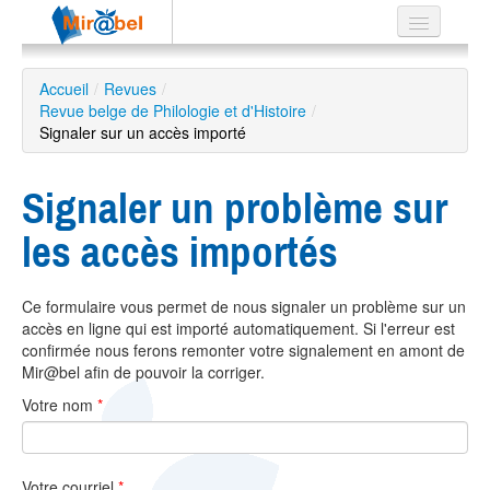
Le réseau
Accueil
/
Revues
/
Revue belge de Philologie et d'Histoire
Soutien
/
Signaler sur un accès importé
Listes
Signaler un problème sur
les accès importés
Recherche
avancée
Ce formulaire vous permet de nous signaler un problème sur un
EN
accès en ligne qui est importé automatiquement. Si l'erreur est
ES
confirmée nous ferons remonter votre signalement en amont de
Mir@bel afin de pouvoir la corriger.
?
Votre nom
*
Votre courriel
*