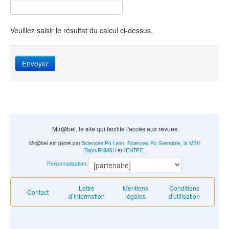
Veuillez saisir le résultat du calcul ci-dessus.
Envoyer
Mir@bel, le site qui facilite l'accès aux revues
Mir@bel est piloté par
Sciences Po Lyon
,
Sciences Po Grenoble
,
la MSH
Dijon/RNMSH
et
l'ENTPE
.
Personnalisation
:
Lettre
Mentions
Conditions
Contact
d’information
légales
d'utilisation