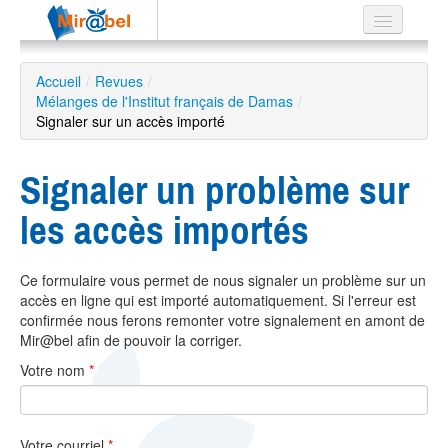
Le réseau
Accueil
/
Revues
/
Mélanges de l'Institut français de Damas
Soutien
/
Signaler sur un accès importé
Listes
Signaler un problème sur
les accès importés
Recherche
avancée
Ce formulaire vous permet de nous signaler un problème sur un
EN
accès en ligne qui est importé automatiquement. Si l'erreur est
ES
confirmée nous ferons remonter votre signalement en amont de
Mir@bel afin de pouvoir la corriger.
?
Votre nom
*
Votre courriel
*