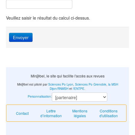
Veuillez saisir le résultat du calcul ci-dessus.
Envoyer
Mir@bel, le site qui facilite l'accès aux revues
Mir@bel est piloté par
Sciences Po Lyon
,
Sciences Po Grenoble
,
la MSH
Dijon/RNMSH
et
l'ENTPE
.
Personnalisation
:
Lettre
Mentions
Conditions
Contact
d’information
légales
d'utilisation