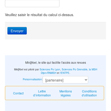
Veuillez saisir le résultat du calcul ci-dessus.
Envoyer
Mir@bel, le site qui facilite l'accès aux revues
Mir@bel est piloté par
Sciences Po Lyon
,
Sciences Po Grenoble
,
la MSH
Dijon/RNMSH
et
l'ENTPE
.
Personnalisation
:
Lettre
Mentions
Conditions
Contact
d’information
légales
d'utilisation