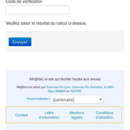
Code de vérification
Veuillez saisir le résultat du calcul ci-dessus.
Envoyer
Mir@bel, le site qui facilite l'accès aux revues
Mir@bel est piloté par
Sciences Po Lyon
,
Sciences Po Grenoble
,
la MSH
Dijon/RNMSH
et
l'ENTPE
.
Personnalisation
:
Lettre
Mentions
Conditions
Contact
d’information
légales
d'utilisation