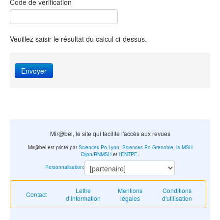
Code de vérification
Veuillez saisir le résultat du calcul ci-dessus.
Envoyer
Mir@bel, le site qui facilite l'accès aux revues
Mir@bel est piloté par
Sciences Po Lyon
,
Sciences Po Grenoble
,
la MSH
Dijon/RNMSH
et
l'ENTPE
.
Personnalisation
:
Lettre
Mentions
Conditions
Contact
d’information
légales
d'utilisation