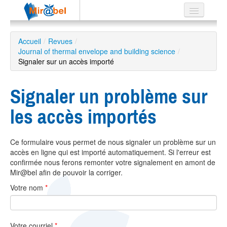
Le réseau
Accueil
/
Revues
/
Journal of thermal envelope and building science
Soutien
/
Signaler sur un accès importé
Listes
Signaler un problème sur
les accès importés
Recherche
avancée
Ce formulaire vous permet de nous signaler un problème sur un
EN
accès en ligne qui est importé automatiquement. Si l'erreur est
ES
confirmée nous ferons remonter votre signalement en amont de
Mir@bel afin de pouvoir la corriger.
?
Votre nom
*
Votre courriel
*