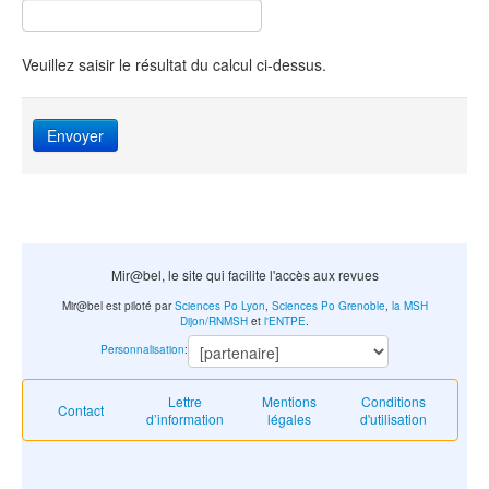
Veuillez saisir le résultat du calcul ci-dessus.
Envoyer
Mir@bel, le site qui facilite l'accès aux revues
Mir@bel est piloté par
Sciences Po Lyon
,
Sciences Po Grenoble
,
la MSH
Dijon/RNMSH
et
l'ENTPE
.
Personnalisation
:
Lettre
Mentions
Conditions
Contact
d’information
légales
d'utilisation