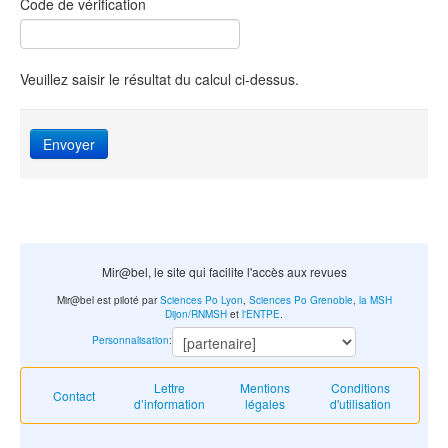
Code de vérification
Veuillez saisir le résultat du calcul ci-dessus.
Envoyer
Mir@bel, le site qui facilite l'accès aux revues
Mir@bel est piloté par
Sciences Po Lyon
,
Sciences Po Grenoble
,
la MSH
Dijon/RNMSH
et
l'ENTPE
.
Personnalisation
:
Lettre
Mentions
Conditions
Contact
d’information
légales
d'utilisation