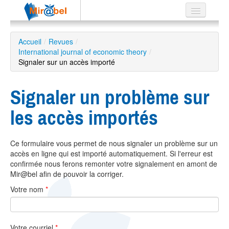
Le réseau
Accueil
/
Revues
/
International journal of economic theory
Soutien
/
Signaler sur un accès importé
Listes
Signaler un problème sur
les accès importés
Recherche
avancée
Ce formulaire vous permet de nous signaler un problème sur un
EN
accès en ligne qui est importé automatiquement. Si l'erreur est
ES
confirmée nous ferons remonter votre signalement en amont de
Mir@bel afin de pouvoir la corriger.
?
Votre nom
*
Votre courriel
*